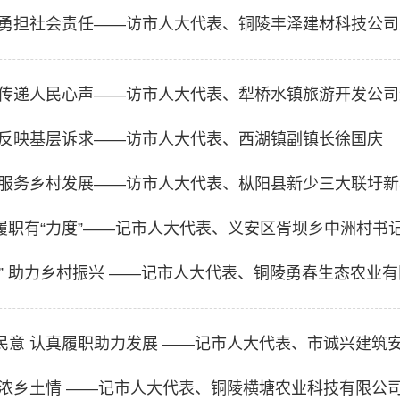
 勇担社会责任——访市人大代表、铜陵丰泽建材科技公
 传递人民心声——访市人大代表、犁桥水镇旅游开发公
 反映基层诉求——访市人大代表、西湖镇副镇长徐国庆
 服务乡村发展——访市人大代表、枞阳县新少三大联圩
 履职有“力度”——记市人大代表、义安区胥坝乡中洲村书
济” 助力乡村振兴 ——记市人大代表、铜陵勇春生态农业
浓浓乡土情 ——记市人大代表、铜陵横塘农业科技有限公