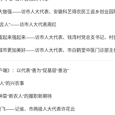
大做强——访市人大代表、安徽科艺得农民工返乡创业园
代言人”——访市人大代表周红
富起来强起来——访市人大代表、钱湾村党总支书记、村
城市更加美好——访市人大代表、市白鹤堂中医门诊部主
端》：以代表“善为”促基层“善治”
人”的兴农事
种菜“新农人”的履职新期待
”腾飞——记省、市两级人大代表许花云