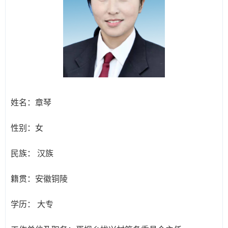
姓名：
章琴
性别：
女
民族：
汉族
籍贯：
安徽铜陵
学历：
大专