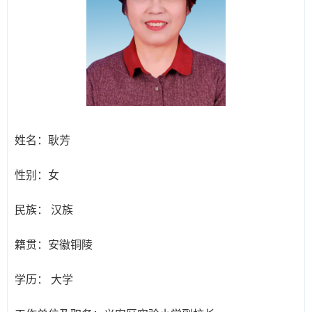
姓名：
耿芳
性别：
女
民族：
汉族
籍贯：
安徽铜陵
学历：
大学