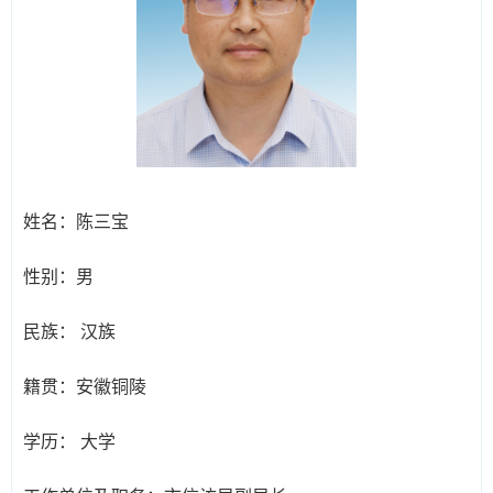
姓名：
陈三宝
性别：
男
民族：
汉族
籍贯：
安徽铜陵
学历：
大学