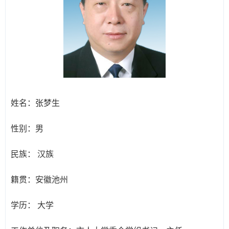
姓名：
张梦生
性别：
男
民族：
汉族
籍贯：
安徽池州
学历：
大学