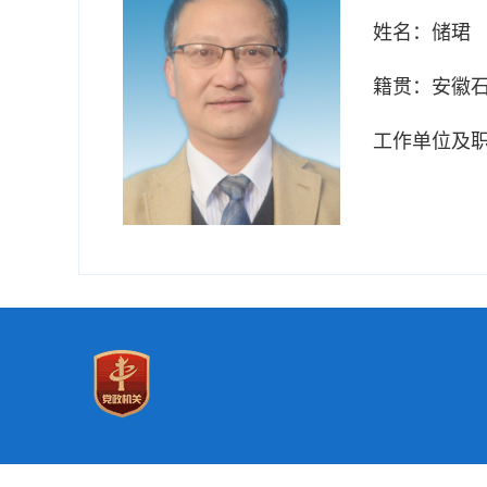
姓名：
储珺
籍贯：
安徽
工作单位及