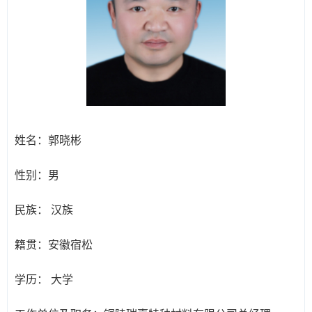
姓名：
郭晓彬
性别：
男
民族：
汉族
籍贯：
安徽宿松
学历：
大学