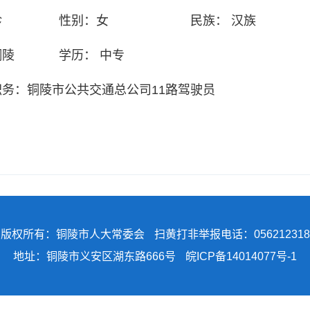
珍
性别：
女
民族：
汉族
铜陵
学历：
中专
职务：
铜陵市公共交通总公司11路驾驶员
版权所有：铜陵市人大常委会
扫黄打非举报电话：056212318
地址：铜陵市义安区湖东路666号
皖ICP备14014077号-1