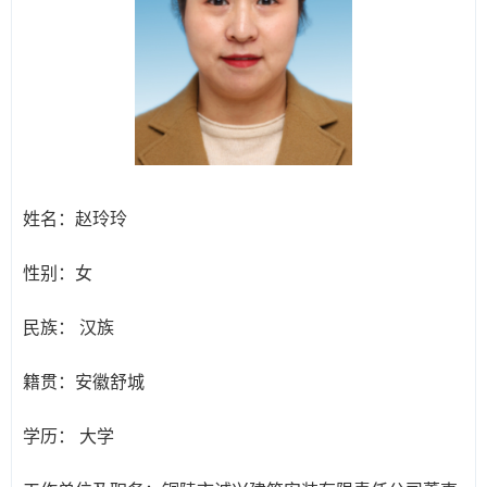
姓名：
赵玲玲
性别：
女
民族：
汉族
籍贯：
安徽舒城
学历：
大学