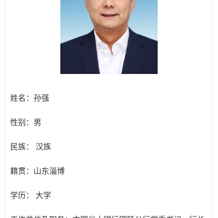
姓名：
孙强
性别：
男
民族：
汉族
籍贯：
山东淄博
学历：
大学