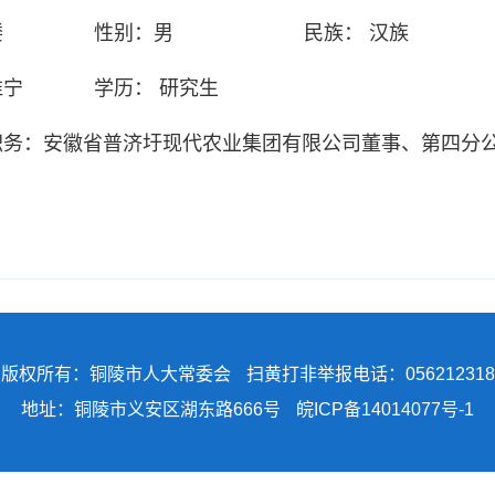
楼
性别：
男
民族：
汉族
淮宁
学历：
研究生
职务：
安徽省普济圩现代农业集团有限公司董事、第四分
版权所有：铜陵市人大常委会
扫黄打非举报电话：056212318
地址：铜陵市义安区湖东路666号
皖ICP备14014077号-1