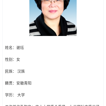
姓名：
谢珏
性别：
女
民族：
汉族
籍贯：
安徽青阳
学历：
大学