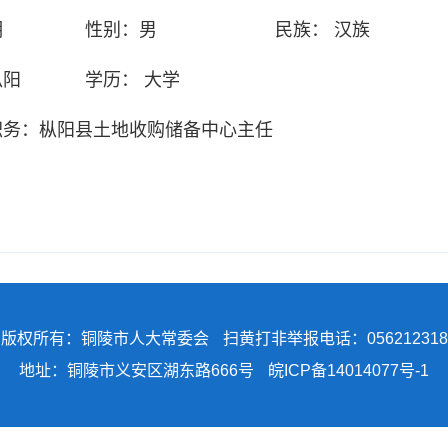
明
性别：
男
民族：
汉族
枞阳
学历：
大学
职务：
枞阳县土地收购储备中心主任
版权所有：铜陵市人大常委会
扫黄打非举报电话：056212318
地址：铜陵市义安区湖东路666号
皖ICP备14014077号-1