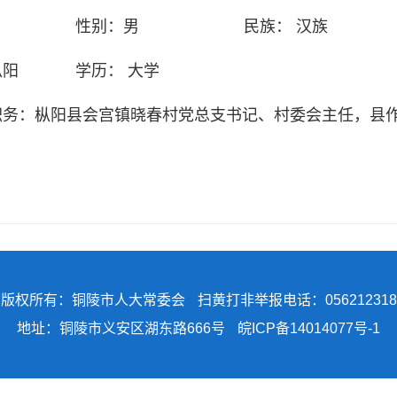
性别：
男
民族：
汉族
枞阳
学历：
大学
职务：
枞阳县会宫镇晓春村党总支书记、村委会主任，县
版权所有：铜陵市人大常委会
扫黄打非举报电话：056212318
地址：铜陵市义安区湖东路666号
皖ICP备14014077号-1