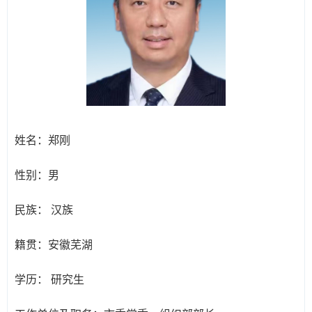
姓名：
郑刚
性别：
男
民族：
汉族
籍贯：
安徽芜湖
学历：
研究生