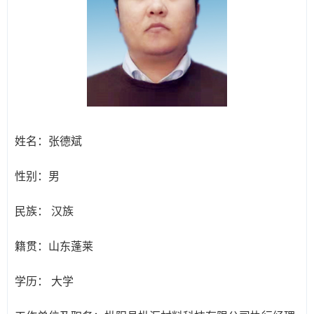
姓名：
张德斌
性别：
男
民族：
汉族
籍贯：
山东蓬莱
学历：
大学