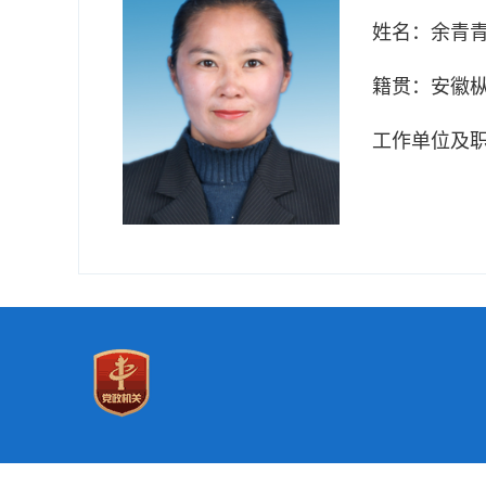
姓名：
余青
籍贯：
安徽
工作单位及