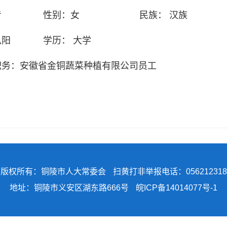
青
性别：
女
民族：
汉族
枞阳
学历：
大学
职务：
安徽省金铜蔬菜种植有限公司员工
版权所有：铜陵市人大常委会
扫黄打非举报电话：056212318
地址：铜陵市义安区湖东路666号
皖ICP备14014077号-1