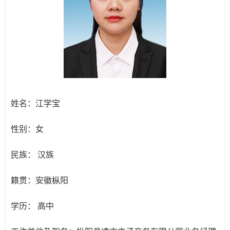
姓名：
江学宝
性别：
女
民族：
汉族
籍贯：
安徽枞阳
学历：
高中