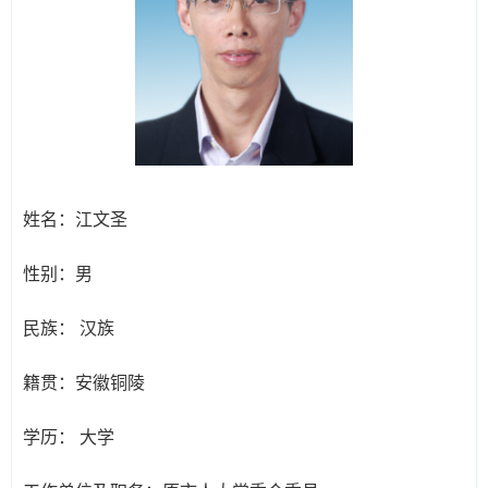
姓名：
江文圣
性别：
男
民族：
汉族
籍贯：
安徽铜陵
学历：
大学