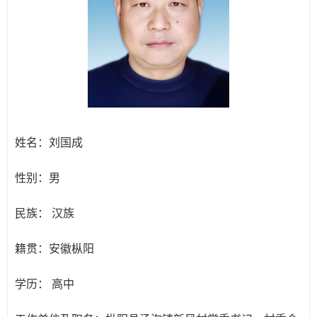
姓名：
刘国成
性别：
男
民族：
汉族
籍贯：
安徽枞阳
学历：
高中