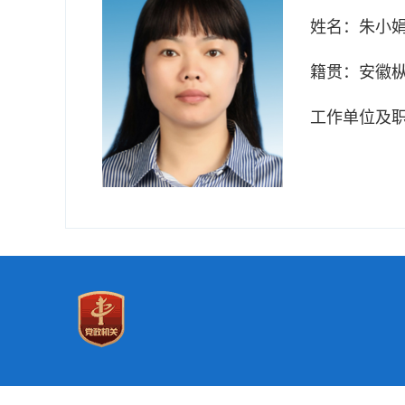
姓名：
朱小
籍贯：
安徽
工作单位及