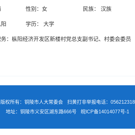
娟
性别：
女
民族：
汉族
枞阳
学历：
大学
职务：
枞阳经济开发区新楼村党总支副书记、村委会委员
版权所有：铜陵市人大常委会
扫黄打非举报电话：056212318
地址：铜陵市义安区湖东路666号
皖ICP备14014077号-1