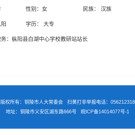
珍
性别：
女
民族：
汉族
枞阳
学历：
大专
职务：
枞阳县白湖中心学校教研站站长
版权所有：铜陵市人大常委会
扫黄打非举报电话：056212318
地址：铜陵市义安区湖东路666号
皖ICP备14014077号-1