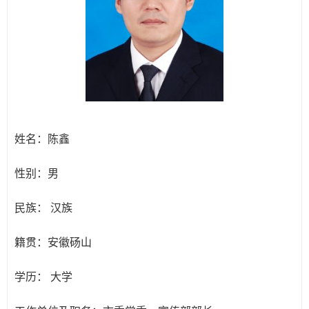
姓名：
陈鑫
性别：
男
民族：
汉族
籍贯：
安徽砀山
学历：
大学